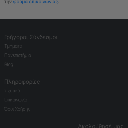
την
φόρμα επικοινωνίας
.
Γρήγοροι Σύνδεσμοι
Τμήματα
Πανεπιστήμια
Blog
Πληροφορίες
Σχετικά
Επικοινωνία
Όροι Χρήσης
Ακολούθησέ μας