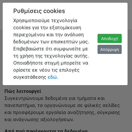
Ρυθμίσεις cookies
Χρησιμοποιούμε τεχνολογία
cookies για την εξατομίκευση
περιεχομένου και την ανάλυση
Αποδοχή
Σχετικά με το Pyxis.edu.gr
δεδομένων των επισκεπτών μας.
Επιβεβαιώστε ότι συμφωνείτε με
Απόρριψη
Το Pyxis.edu.gr είναι μια πλατφόρμα που βοηθά
τη χρήση της τεχνολογίας αυτής.
μαθητές και υποψηφίους να κατανοούν καλύτερα τις
Οποιαδήποτε στιγμή μπορείτε να
βάσεις εισαγωγής, τα χαρακτηριστικά των τμημάτων
ορίσετε εκ νέου τις επιλογές
και την εμπειρία φοίτησης, ώστε να κάνουν πιο
συγκατάθεσης
εδώ
.
ενημερωμένες επιλογές.
Πώς λειτουργεί
Συγκεντρώνουμε δεδομένα για τμήματα και
πανεπιστήμια, τα οργανώνουμε σε φιλικές σελίδες
και προσφέρουμε εργαλεία αναζήτησης, σύγκρισης
και ανάγνωσης αξιολογήσεων.
Από πού προέρχονται τα δεδομένα