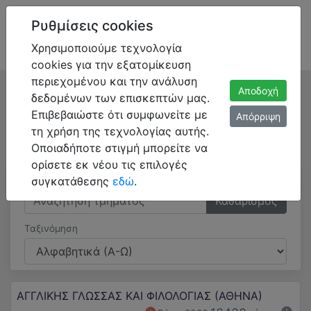
Ρυθμίσεις cookies
Χρησιμοποιούμε τεχνολογία
cookies για την εξατομίκευση
περιεχομένου και την ανάλυση
Αποδοχή
Τμήματα
δεδομένων των επισκεπτών μας.
Επιβεβαιώστε ότι συμφωνείτε με
Απόρριψη
Βρείτε όλες τις σχολές και τα τμήματα, συγκρίνετε
τη χρήση της τεχνολογίας αυτής.
βάσεις εισαγωγής ανά έτος και ταξινομήστε τα
Οποιαδήποτε στιγμή μπορείτε να
αποτελέσματα αλφαβητικά ή με βάση τα μόρια.
ορίσετε εκ νέου τις επιλογές
Αναζήτηση
συγκατάθεσης
εδώ
.
Καθαρισμός
Ταξινόμηση
ΑΓΓΛΙΚΗΣ ΓΛΩΣΣΑΣ ΚΑΙ ΦΙΛΟΛΟΓΙΑΣ (ΑΘΗΝΑ)