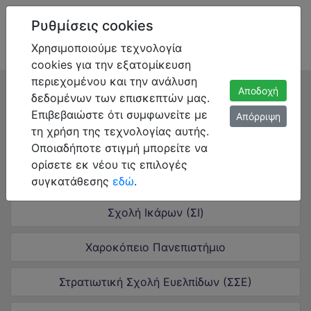
Ρυθμίσεις cookies
Χρησιμοποιούμε τεχνολογία
cookies για την εξατομίκευση
περιεχομένου και την ανάλυση
Αποδοχή
Πανεπιστήμια
δεδομένων των επισκεπτών μας.
Επιβεβαιώστε ότι συμφωνείτε με
Απόρριψη
Ανώτατη Σχολή Παιδαγωγικής και Τεχνολογικής
τη χρήση της τεχνολογίας αυτής.
Εκπαίδευσης (ΑΣΠΑΙΤΕ)
Οποιαδήποτε στιγμή μπορείτε να
ορίσετε εκ νέου τις επιλογές
Πανεπιστήμιο Αιγαίου
συγκατάθεσης
εδώ
.
Σχολή Ικάρων (ΣΙ)
Χαροκόπειο Πανεπιστήμιο
Στρατιωτική Σχολή Ευελπίδων (ΣΣΕ)