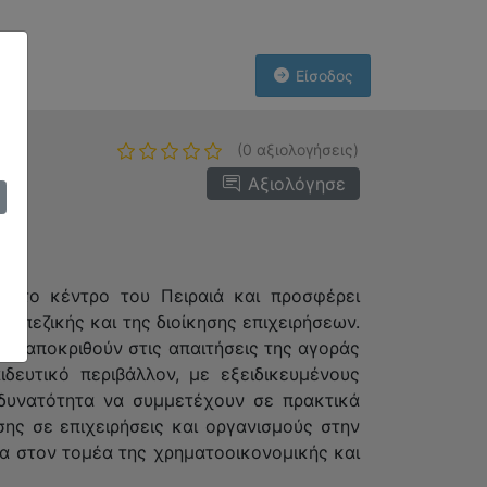
Είσοδος
(0 αξιολογήσεις)
Αξιολόγησε
ι στο κέντρο του Πειραιά και προσφέρει
απεζικής και της διοίκησης επιχειρήσεων.
 ανταποκριθούν στις απαιτήσεις της αγοράς
δευτικό περιβάλλον, με εξειδικευμένους
 δυνατότητα να συμμετέχουν σε πρακτικά
ης σε επιχειρήσεις και οργανισμούς στην
δα στον τομέα της χρηματοοικονομικής και