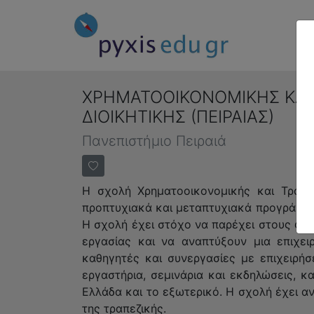
ΧΡΗΜΑΤΟΟΙΚΟΝΟΜΙΚΗΣ ΚΑΙ
ΔΙΟΙΚΗΤΙΚΗΣ (ΠΕΙΡΑΙΑΣ)
Πανεπιστήμιο Πειραιά
Η σχολή Χρηματοοικονομικής και Τραπεζ
προπτυχιακά και μεταπτυχιακά προγράμματ
Η σχολή έχει στόχο να παρέχει στους φοιτ
εργασίας και να αναπτύξουν μια επιχει
καθηγητές και συνεργασίες με επιχειρή
εργαστήρια, σεμινάρια και εκδηλώσεις, 
Ελλάδα και το εξωτερικό. Η σχολή έχει α
της τραπεζικής.