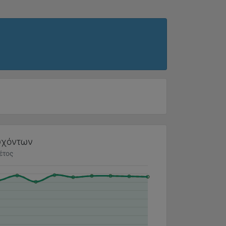
τυχόντων
έτος