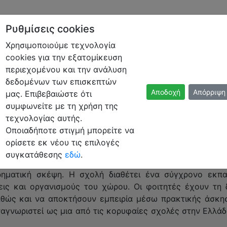
Ρυθμίσεις cookies
Χρησιμοποιούμε τεχνολογία
cookies για την εξατομίκευση
 ΤΡΑΠΕΖΙΚΗΣ
περιεχομένου και την ανάλυση
δεδομένων των επισκεπτών
Αποδοχή
Απόρριψη
μας. Επιβεβαιώστε ότι
συμφωνείτε με τη χρήση της
τεχνολογίας αυτής.
Οποιαδήποτε στιγμή μπορείτε να
ικής Διοικητικής του Πανεπιστημίου Πειραιά βρίσκετα
ορίσετε εκ νέου τις επιλογές
α σπουδών στους τομείς της χρηματοοικονομικής, της τρ
συγκατάθεσης
εδώ
.
ητές της τις απαραίτητες γνώσεις και δεξιότητες για να
ρηματική σκέψη. Η σχολή διαθέτει ένα σύγχρονο εκπαι
σεις και οργανισμούς του χώρου. Οι φοιτητές έχουν τη
καθώς και να αποκτήσουν εμπειρία μέσω πρακτικής άσκησ
ναγνωριστεί ως μια από τις κορυφαίες σχολές στην Ελλά